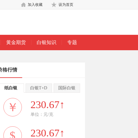
加入收藏
设为首页
黄金期货
白银知识
专题
价格行情
纸白银
白银T+D
国际白银
230.67↑
￥
单位：元/克
230.67↑
$