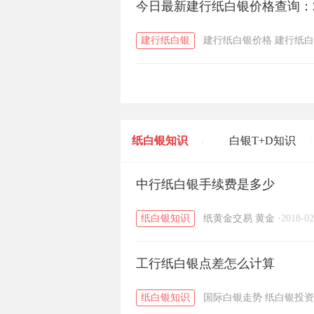
今日最新建行纸白银价格查询：2
建行纸白银
建行纸白银价格
建行纸白
纸白银知识
白银T+D知识
/
/
黄金T+D知识
中行纸白银手续费是多少
粤贵银知识
/
/
纸白银知识
纸黄金交易
黄金
·
2018-02
工行纸白银点差怎么计算
纸白银知识
国际白银走势
纸白银投资