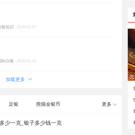
白银知识
·
2018-02-07
国际白银
·
2018-02-02
怎
加载更多
足银
熊猫金银币
更多
/
/
格多少一克_银子多少钱一克
长城币
老凤祥
周大福
/
/
/
/