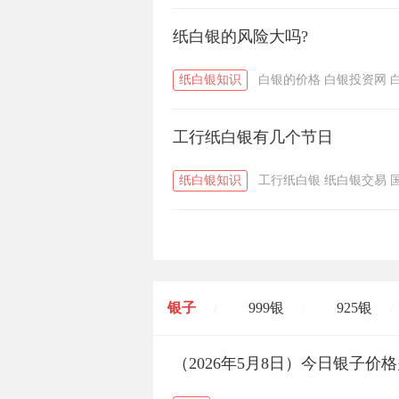
纸白银的风险大吗?
纸白银知识
白银的价格
白银投资网
工行纸白银有几个节日
纸白银知识
工行纸白银
纸白银交易
银子
999银
925银
/
/
/
开国纪念币
（2026年5月8日）今日银子价
大清银币
/