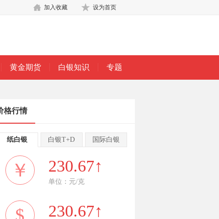
加入收藏
设为首页
黄金期货
白银知识
专题
价格行情
纸白银
白银T+D
国际白银
230.67↑
￥
单位：元/克
230.67↑
$