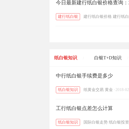
今日最新建行纸白银价格查询：2
建行纸白银
建行纸白银价格
建行纸白
纸白银知识
白银T+D知识
/
/
黄金T+D知识
中行纸白银手续费是多少
粤贵银知识
/
/
纸白银知识
纸黄金交易
黄金
·
2018-02
工行纸白银点差怎么计算
纸白银知识
国际白银走势
纸白银投资