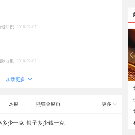
白银知识
·
2018-02-07
国际白银
·
2018-02-02
怎
加载更多
足银
熊猫金银币
更多
/
/
价格多少一克_银子多少钱一克
长城币
老凤祥
周大福
/
/
/
/