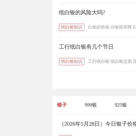
纸白银的风险大吗?
纸白银知识
白银的价格
白银投资网
工行纸白银有几个节日
纸白银知识
工行纸白银
纸白银交易
银子
999银
925银
/
/
/
开国纪念币
（2026年5月28日）今日银子
大清银币
/