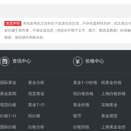
免责声明
本站发布此文目的在于促进信息交流，不存在盈利性目的，此文观点
权归属于原作者，不保证该信息（包括但不限于文字、图片、图表及数据）的准确
根据，据此操作风险自担。
资讯中心
价格中心
国际黄金
黄金分析
黄金T+D价格
纸黄金价格
黄金新闻
现货黄金
纸白银价格
上海白银价格
现货白银
黄金T+D
黄金价格
实物黄金
白银T+D
纸白银
银币
黄金期货
国际白银
白银分析
白银回收
上海黄金金价