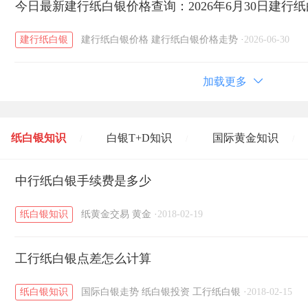
今日最新建行纸白银价格查询：2026年6月30日建行
建行纸白银
建行纸白银价格
建行纸白银价格走势
·
2026-06-30
加载更多
纸白银知识
白银T+D知识
国际黄金知识
/
/
/
黄金T+D知识
中行纸白银手续费是多少
粤贵银知识
国际白银知识
/
/
/
纸白银知识
纸黄金交易
黄金
·
2018-02-19
工行纸白银点差怎么计算
纸白银知识
国际白银走势
纸白银投资
工行纸白银
·
2018-02-15