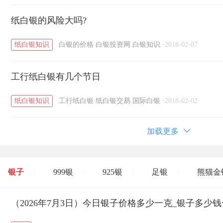
纸白银的风险大吗?
纸白银知识
白银的价格
白银投资网
白银知识
·
2018-02-07
工行纸白银有几个节日
纸白银知识
工行纸白银
纸白银交易
国际白银
·
2018-02-02
加载更多
银子
999银
925银
足银
熊猫金
/
/
/
/
开国纪念币
（2026年7月3日）今日银子价格多少一克_银子多少
大清银币
长城币
老
/
/
/