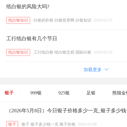
纸白银的风险大吗?
纸白银知识
白银的价格
白银投资网
白银知识
·
2018-02-07
工行纸白银有几个节日
纸白银知识
工行纸白银
纸白银交易
国际白银
·
2018-02-02
加载更多
银子
999银
925银
足银
熊猫金
/
/
/
/
开国纪念币
（2026年5月8日）今日银子价格多少一克_银子多少
大清银币
长城币
老
/
/
/
银子
银子
银子多少钱一克
银子价格
·
2026-05-08