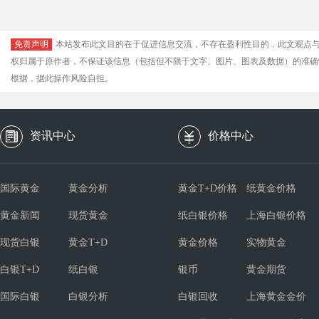
免责声明
本站发布此文目的在于促进信息交流，不存在盈利性目的，此文观点
权归属于原作者，不保证该信息（包括但不限于文字、图片、图表及数据）的准确
根据，据此操作风险自担。
资讯中心
价格中心
国际黄金
黄金分析
黄金T+D价格
纸黄金价格
黄金新闻
现货黄金
纸白银价格
上海白银价格
现货白银
黄金T+D
黄金价格
实物黄金
白银T+D
纸白银
银币
黄金期货
国际白银
白银分析
白银回收
上海黄金金价