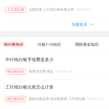
工行纸白银
白银投资
工行纸白银价格走势
·
2026-05-05
加载更多
纸白银知识
白银T+D知识
国际黄金知识
/
/
/
黄金T+D知识
中行纸白银手续费是多少
粤贵银知识
国际白银知识
/
/
/
纸白银知识
纸黄金交易
黄金
·
2018-02-19
工行纸白银点差怎么计算
纸白银知识
国际白银走势
纸白银投资
工行纸白银
·
2018-02-15