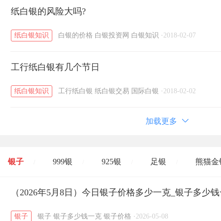
纸白银的风险大吗?
纸白银知识
白银的价格
白银投资网
白银知识
·
2018-02-07
工行纸白银有几个节日
纸白银知识
工行纸白银
纸白银交易
国际白银
·
2018-02-02
加载更多
银子
999银
925银
足银
熊猫金
/
/
/
/
开国纪念币
（2026年5月8日）今日银子价格多少一克_银子多少
大清银币
长城币
老
/
/
/
银子
银子
银子多少钱一克
银子价格
·
2026-05-08