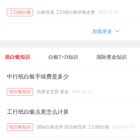
工行纸白银
白银投资
工行纸白银价格走势
·
2026-05-05
加载更多
纸白银知识
白银T+D知识
国际黄金知识
/
/
/
黄金T+D知识
中行纸白银手续费是多少
粤贵银知识
国际白银知识
/
/
/
纸白银知识
纸黄金交易
黄金
·
2018-02-19
工行纸白银点差怎么计算
纸白银知识
国际白银走势
纸白银投资
工行纸白银
·
2018-02-15