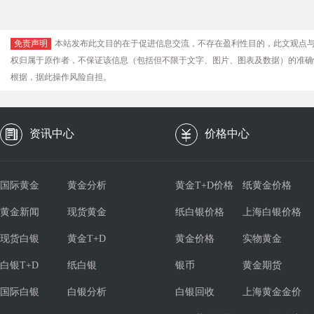
免责声明
本站发布此文目的在于促进信息交流，不存在盈利性目的，此文观点
权归属于原作者，不保证该信息（包括但不限于文字、图片、图表及数据）的准确
根据，据此操作风险自担。
资讯中心
价格中心
国际黄金
黄金分析
黄金T+D价格
纸黄金价格
黄金新闻
现货黄金
纸白银价格
上海白银价格
现货白银
黄金T+D
黄金价格
实物黄金
白银T+D
纸白银
银币
黄金期货
国际白银
白银分析
白银回收
上海黄金金价