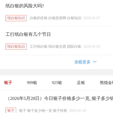
纸白银的风险大吗?
纸白银知识
白银的价格
白银投资网
白银知识
·
2018-02-07
工行纸白银有几个节日
纸白银知识
工行纸白银
纸白银交易
国际白银
·
2018-02-02
加载更多
银子
999银
925银
足银
熊猫金
/
/
/
/
开国纪念币
（2026年5月28日）今日银子价格多少一克_银子多少
大清银币
长城币
老
/
/
/
银子
银子
银子多少钱一克
银子价格
·
2026-05-28