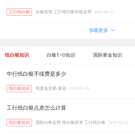
工行纸白银
白银投资
工行纸白银价格走势
·
2026-05-25
加载更多
纸白银知识
白银T+D知识
国际黄金知识
/
/
/
黄金T+D知识
中行纸白银手续费是多少
粤贵银知识
国际白银知识
/
/
/
纸白银知识
纸黄金交易
黄金
·
2018-02-19
工行纸白银点差怎么计算
纸白银知识
国际白银走势
纸白银投资
工行纸白银
·
2018-02-15