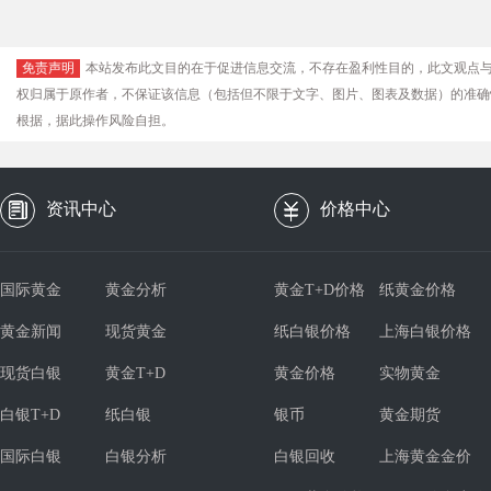
免责声明
本站发布此文目的在于促进信息交流，不存在盈利性目的，此文观点
权归属于原作者，不保证该信息（包括但不限于文字、图片、图表及数据）的准确
根据，据此操作风险自担。
资讯中心
价格中心
国际黄金
黄金分析
黄金T+D价格
纸黄金价格
黄金新闻
现货黄金
纸白银价格
上海白银价格
现货白银
黄金T+D
黄金价格
实物黄金
白银T+D
纸白银
银币
黄金期货
国际白银
白银分析
白银回收
上海黄金金价