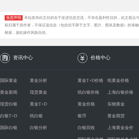
免责声明
本站发布此文目的在于促进信息交流，不存在盈利性目的，此文观点
权归属于原作者，不保证该信息（包括但不限于文字、图片、图表及数据）的准确
根据，据此操作风险自担。
资讯中心
价格中心
国际黄金
黄金分析
黄金T+D价格
纸黄金价格
黄金新闻
现货黄金
纸白银价格
上海白银价格
现货白银
黄金T+D
黄金价格
实物黄金
白银T+D
纸白银
银币
黄金期货
国际白银
白银分析
白银回收
上海黄金金价