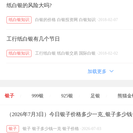
纸白银的风险大吗?
纸白银知识
白银的价格
白银投资网
白银知识
·
2018-02-07
工行纸白银有几个节日
纸白银知识
工行纸白银
纸白银交易
国际白银
·
2018-02-02
加载更多
银子
999银
925银
足银
熊猫金
/
/
/
/
开国纪念币
（2026年7月3日）今日银子价格多少一克_银子多少
大清银币
长城币
老
/
/
/
银子
银子
银子多少钱一克
银子价格
·
2026-07-03
菜百
周生生
周大生
周六福
六
/
/
/
/