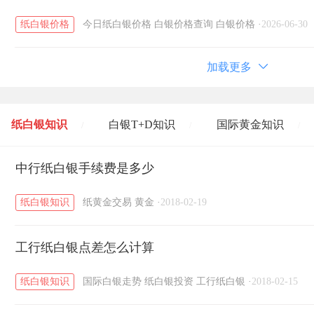
纸白银价格
今日纸白银价格
白银价格查询
白银价格
·
2026-06-30
加载更多
纸白银知识
白银T+D知识
国际黄金知识
/
/
/
黄金T+D知识
中行纸白银手续费是多少
粤贵银知识
国际白银知识
/
/
/
纸白银知识
纸黄金交易
黄金
·
2018-02-19
工行纸白银点差怎么计算
纸白银知识
国际白银走势
纸白银投资
工行纸白银
·
2018-02-15