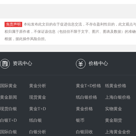
免责声明
本站发布此文目的在于促进信息交流，不存在盈利性目的，此文观点
权归属于原作者，不保证该信息（包括但不限于文字、图片、图表及数据）的准确
根据，据此操作风险自担。
资讯中心
价格中心
国际黄金
黄金分析
黄金T+D价格
纸黄金价格
黄金新闻
现货黄金
纸白银价格
上海白银价格
现货白银
黄金T+D
黄金价格
实物黄金
白银T+D
纸白银
银币
黄金期货
国际白银
白银分析
白银回收
上海黄金金价