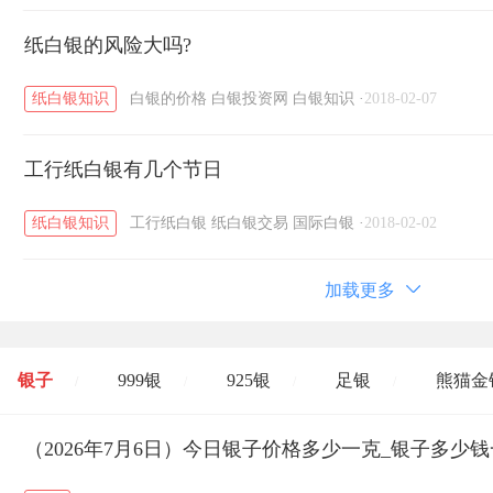
纸白银的风险大吗?
纸白银知识
白银的价格
白银投资网
白银知识
·
2018-02-07
工行纸白银有几个节日
纸白银知识
工行纸白银
纸白银交易
国际白银
·
2018-02-02
加载更多
银子
999银
925银
足银
熊猫金
/
/
/
/
开国纪念币
（2026年7月6日）今日银子价格多少一克_银子多少
大清银币
长城币
老
/
/
/