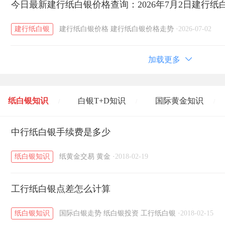
今日最新建行纸白银价格查询：2026年7月2日建行
建行纸白银
建行纸白银价格
建行纸白银价格走势
·
2026-07-02
加载更多
纸白银知识
白银T+D知识
国际黄金知识
/
/
/
黄金T+D知识
中行纸白银手续费是多少
粤贵银知识
国际白银知识
/
/
/
纸白银知识
纸黄金交易
黄金
·
2018-02-19
工行纸白银点差怎么计算
纸白银知识
国际白银走势
纸白银投资
工行纸白银
·
2018-02-15